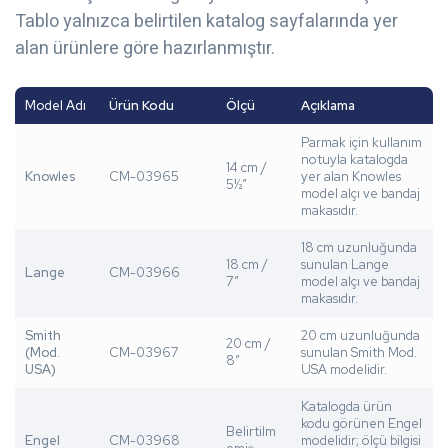
Tablo yalnızca belirtilen katalog sayfalarında yer
alan ürünlere göre hazırlanmıştır.
Model Adı
Ürün Kodu
Ölçü
Açıklama
Parmak için kullanım
notuyla katalogda
14 cm /
Knowles
CM-03965
yer alan Knowles
5½”
model alçı ve bandaj
makasıdır.
18 cm uzunluğunda
18 cm /
sunulan Lange
Lange
CM-03966
7”
model alçı ve bandaj
makasıdır.
Smith
20 cm uzunluğunda
20 cm /
(Mod.
CM-03967
sunulan Smith Mod.
8”
USA)
USA modelidir.
Katalogda ürün
kodu görünen Engel
Belirtilm
Engel
CM-03968
modelidir; ölçü bilgisi