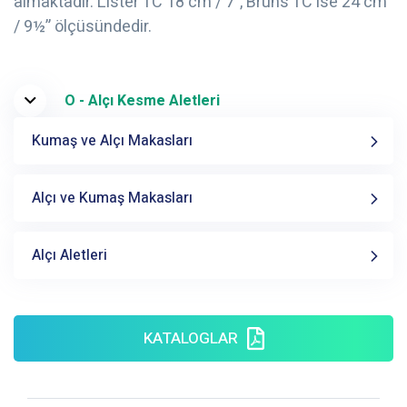
almaktadır. Lister TC 18 cm / 7”, Bruns TC ise 24 cm
/ 9½” ölçüsündedir.
O - Alçı Kesme Aletleri
Kumaş ve Alçı Makasları
Alçı ve Kumaş Makasları
Alçı Aletleri
KATALOGLAR