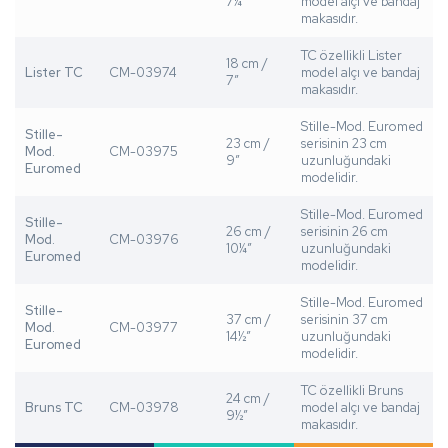
7¼”
model alçı ve bandaj
makasıdır.
TC özellikli Lister
18 cm /
Lister TC
CM-03974
model alçı ve bandaj
7”
makasıdır.
Stille-Mod. Euromed
Stille-
23 cm /
serisinin 23 cm
Mod.
CM-03975
9”
uzunluğundaki
Euromed
modelidir.
Stille-Mod. Euromed
Stille-
26 cm /
serisinin 26 cm
Mod.
CM-03976
10¼”
uzunluğundaki
Euromed
modelidir.
Stille-Mod. Euromed
Stille-
37 cm /
serisinin 37 cm
Mod.
CM-03977
14½”
uzunluğundaki
Euromed
modelidir.
TC özellikli Bruns
24 cm /
Bruns TC
CM-03978
model alçı ve bandaj
9½”
makasıdır.