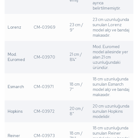
emiş
ayrıca
belirtilmemiştir.
23 cm uzunluğunda
23 cm /
sunulan Lorenz
Lorenz
CM-03969
9”
model alçı ve bandaj
makasıdır.
Mod. Euromed
model ailesinde yer
Mod.
21 cm /
CM-03970
alan 21 cm
Euromed
8¼”
uzunluğundaki
üründür.
18 cm uzunluğunda
18 cm /
sunulan Esmarch
Esmarch
CM-03971
7”
model alçı ve bandaj
makasıdır.
20 cm uzunluğunda
20 cm /
Hopkins
CM-03972
sunulan Hopkins
8”
modelidir.
18 cm uzunluğunda
18 cm /
sunulan Reiner
Reiner
CM-03973