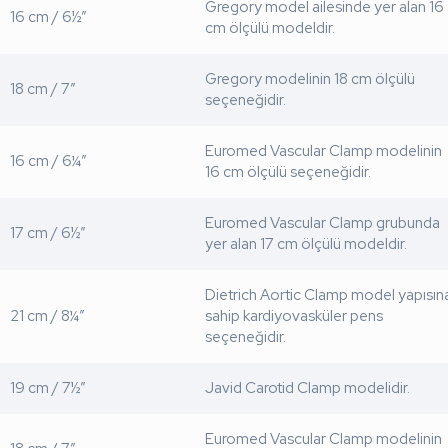
Gregory model ailesinde yer alan 16
16 cm / 6½”
cm ölçülü modeldir.
Gregory modelinin 18 cm ölçülü
18 cm / 7”
seçeneğidir.
Euromed Vascular Clamp modelinin
16 cm / 6¼”
16 cm ölçülü seçeneğidir.
Euromed Vascular Clamp grubunda
17 cm / 6½”
yer alan 17 cm ölçülü modeldir.
Dietrich Aortic Clamp model yapısın
21 cm / 8¼”
sahip kardiyovasküler pens
seçeneğidir.
19 cm / 7½”
Javid Carotid Clamp modelidir.
Euromed Vascular Clamp modelinin