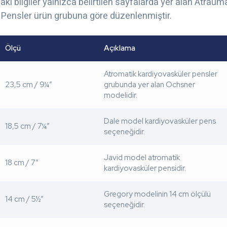
daki bilgiler yalnızca belirtilen sayfalarda yer alan Atraum
 Pensler ürün grubuna göre düzenlenmiştir.
Ölçü
Açıklama
Atromatik kardiyovasküler pensler
23,5 cm / 9¼”
grubunda yer alan Ochsner
modelidir.
Dale model kardiyovasküler pens
18,5 cm / 7¼”
seçeneğidir.
Javid model atromatik
18 cm / 7”
kardiyovasküler pensidir.
Gregory modelinin 14 cm ölçülü
14 cm / 5½”
seçeneğidir.