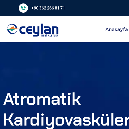
+90 362 266 81 71
Anasayfa
Atromatik
Kardiyovasküle