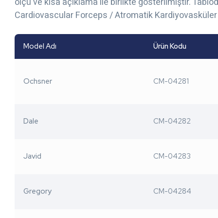
ölçü ve kısa açıklama ile birlikte gösterilmiştir. Tablo
Cardiovascular Forceps / Atromatik Kardiyovasküler
Model Adı
Ürün Kodu
Ochsner
CM-04281
Dale
CM-04282
Javid
CM-04283
Gregory
CM-04284