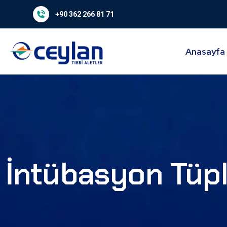
+90 362 266 81 71
Anasayfa
İntübasyon Tüpl