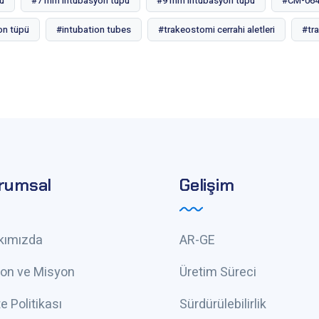
ü
#7 mm intübasyon tüpü
#9 mm intübasyon tüpü
#CM-06
on tüpü
#intubation tubes
#trakeostomi cerrahi aletleri
#tra
rumsal
Gelişim
kımızda
AR-GE
yon ve Misyon
Üretim Süreci
te Politikası
Sürdürülebilirlik