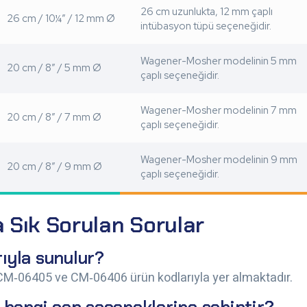
26 cm uzunlukta, 12 mm çaplı
26 cm / 10¼” / 12 mm Ø
intübasyon tüpü seçeneğidir.
Wagener-Mosher modelinin 5 mm
20 cm / 8” / 5 mm Ø
çaplı seçeneğidir.
Wagener-Mosher modelinin 7 mm
20 cm / 8” / 7 mm Ø
çaplı seçeneğidir.
Wagener-Mosher modelinin 9 mm
20 cm / 8” / 9 mm Ø
çaplı seçeneğidir.
 Sık Sorulan Sorular
rıyla sunulur?
CM‑06405 ve CM‑06406 ürün kodlarıyla yer almaktadır.