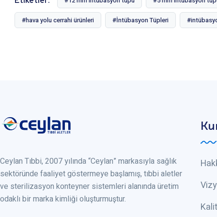
Etiketler:
#12 mm intübasyon tüpü
#5 mm intübasyon tüp
#hava yolu cerrahi ürünleri
#İntübasyon Tüpleri
#intübasy
Ku
Ceylan Tıbbi, 2007 yılında “Ceylan” markasıyla sağlık
Hak
sektöründe faaliyet göstermeye başlamış, tıbbi aletler
Viz
ve sterilizasyon konteyner sistemleri alanında üretim
odaklı bir marka kimliği oluşturmuştur.
Kali