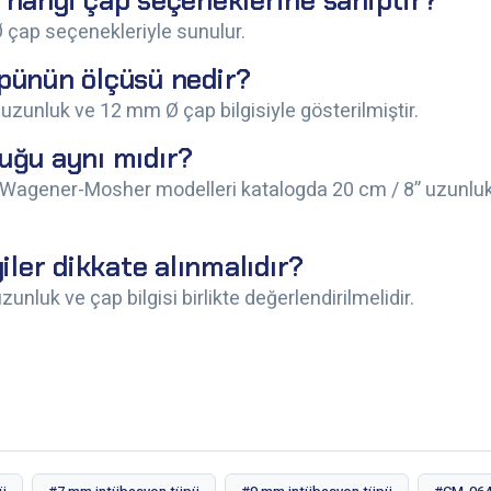
hangi çap seçeneklerine sahiptir?
ap seçenekleriyle sunulur.
pünün ölçüsü nedir?
unluk ve 12 mm Ø çap bilgisiyle gösterilmiştir.
uğu aynı mıdır?
Wagener-Mosher modelleri katalogda 20 cm / 8” uzunlu
ler dikkate alınmalıdır?
nluk ve çap bilgisi birlikte değerlendirilmelidir.