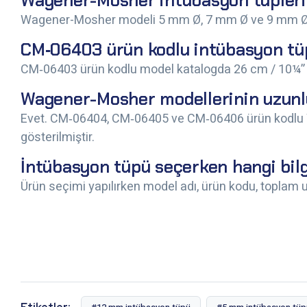
Wagener-Mosher intübasyon tüpleri 
Wagener-Mosher modeli 5 mm Ø, 7 mm Ø ve 9 mm Ø ç
CM‑06403 ürün kodlu intübasyon tü
CM‑06403 ürün kodlu model katalogda 26 cm / 10¼” uz
Wagener-Mosher modellerinin uzunl
Evet. CM‑06404, CM‑06405 ve CM‑06406 ürün kodlu 
gösterilmiştir.
İntübasyon tüpü seçerken hangi bilgi
Ürün seçimi yapılırken model adı, ürün kodu, toplam uzu