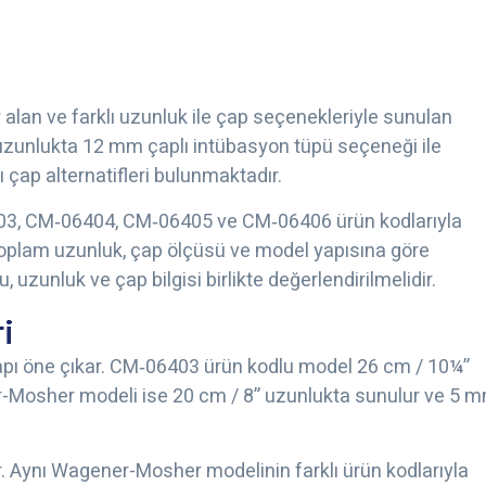
 alan ve farklı uzunluk ile çap seçenekleriyle sunulan
 uzunlukta 12 mm çaplı intübasyon tüpü seçeneği ile
çap alternatifleri bulunmaktadır.
403, CM‑06404, CM‑06405 ve CM‑06406 ürün kodlarıyla
 toplam uzunluk, çap ölçüsü ve model yapısına göre
 uzunluk ve çap bilgisi birlikte değerlendirilmelidir.
i
yapı öne çıkar. CM‑06403 ürün kodlu model 26 cm / 10¼”
r-Mosher modeli ise 20 cm / 8” uzunlukta sunulur ve 5 
r. Aynı Wagener-Mosher modelinin farklı ürün kodlarıyla