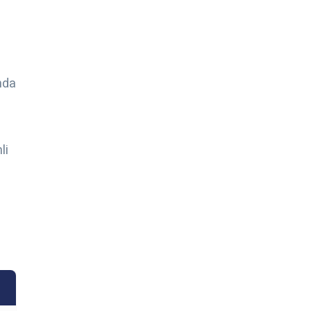
n
nda
li