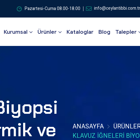
info@ceylantibbi.com.t
Pazartesi-Cuma 08.00-18.00
Kurumsal
Ürünler
Kataloglar
Blog
Talepler
Biyopsi
rmik ve
ANASAYFA
ÜRÜNLE
KLAVUZ İĞNELERI BIYO