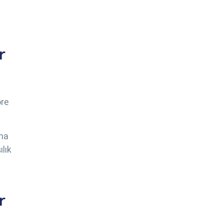
r
öre
ına
ılık
r