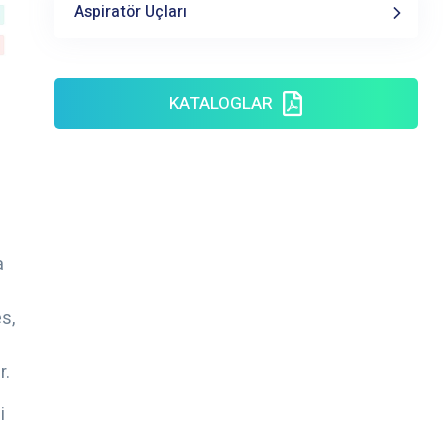
Aspiratör Uçları
KATALOGLAR
a
s,
r.
i