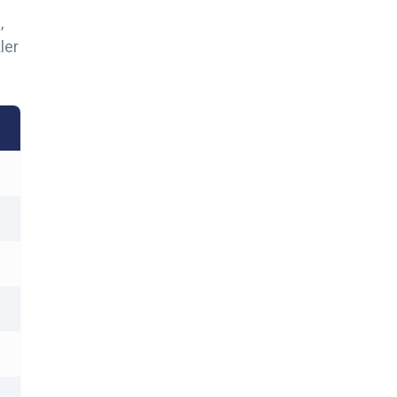
,
ler
.
.
.
.
.