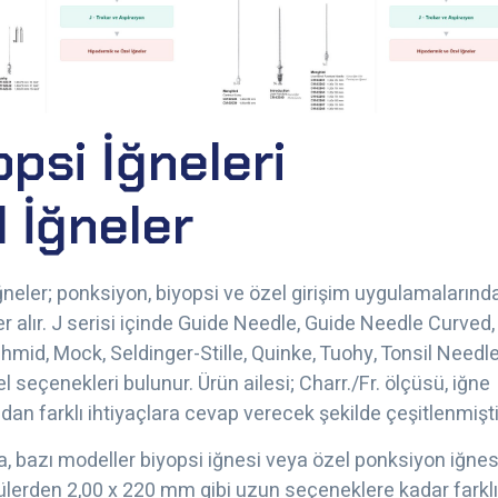
opsi İğneleri
 İğneler
 iğneler; ponksiyon, biyopsi ve özel girişim uygulamalarınd
r alır. J serisi içinde Guide Needle, Guide Needle Curved,
mid, Mock, Seldinger-Stille, Quinke, Tuohy, Tonsil Needle
seçenekleri bulunur. Ürün ailesi; Charr./Fr. ölçüsü, iğne
dan farklı ihtiyaçlara cevap verecek şekilde çeşitlenmişti
a, bazı modeller biyopsi iğnesi veya özel ponksiyon iğnes
çülerden 2,00 x 220 mm gibi uzun seçeneklere kadar farklı