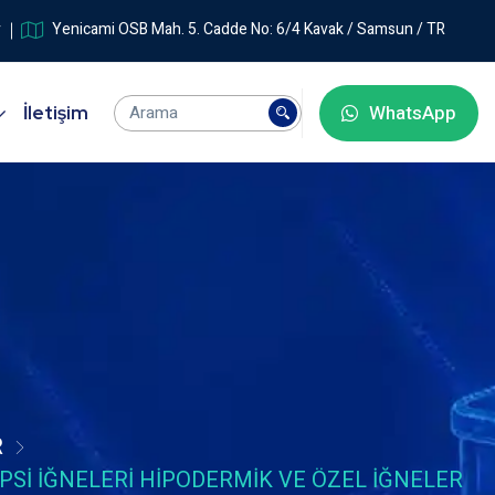
r
Yenicami OSB Mah. 5. Cadde No: 6/4 Kavak / Samsun / TR
WhatsApp
İletişim
R
PSI İĞNELERI HIPODERMIK VE ÖZEL İĞNELER