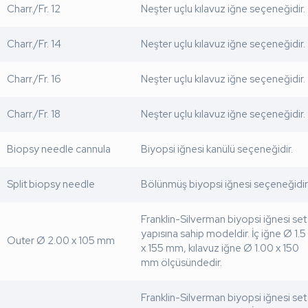
Charr./Fr. 12
Neşter uçlu kılavuz iğne seçeneğidir.
Charr./Fr. 14
Neşter uçlu kılavuz iğne seçeneğidir.
Charr./Fr. 16
Neşter uçlu kılavuz iğne seçeneğidir.
Charr./Fr. 18
Neşter uçlu kılavuz iğne seçeneğidir.
Biopsy needle cannula
Biyopsi iğnesi kanülü seçeneğidir.
Split biopsy needle
Bölünmüş biyopsi iğnesi seçeneğidir
Franklin-Silverman biyopsi iğnesi set
yapısına sahip modeldir. İç iğne Ø 1.5
Outer Ø 2.00 x 105 mm
x 155 mm, kılavuz iğne Ø 1.00 x 150
mm ölçüsündedir.
Franklin-Silverman biyopsi iğnesi set