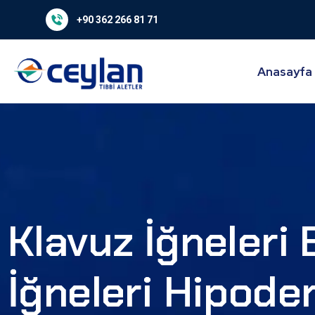
+90 362 266 81 71
Anasayfa
Klavuz İğneleri 
İğneleri Hipode