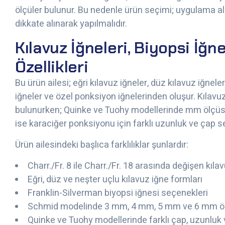
ölçüler bulunur. Bu nedenle ürün seçimi; uygulama alan
dikkate alınarak yapılmalıdır.
Kılavuz İğneleri, Biyopsi İğn
Özellikleri
Bu ürün ailesi; eğri kılavuz iğneler, düz kılavuz iğnele
iğneler ve özel ponksiyon iğnelerinden oluşur. Kılavuz 
bulunurken; Quinke ve Tuohy modellerinde mm ölçüsü il
ise karaciğer ponksiyonu için farklı uzunluk ve çap se
Ürün ailesindeki başlıca farklılıklar şunlardır:
Charr./Fr. 8 ile Charr./Fr. 18 arasında değişen kıl
Eğri, düz ve neşter uçlu kılavuz iğne formları
Franklin-Silverman biyopsi iğnesi seçenekleri
Schmid modelinde 3 mm, 4 mm, 5 mm ve 6 mm öl
Quinke ve Tuohy modellerinde farklı çap, uzunluk v