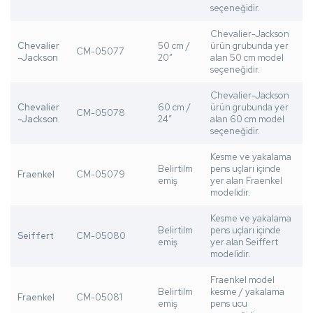
seçeneğidir.
Chevalier-Jackson
Chevalier
50 cm /
ürün grubunda yer
CM-05077
-Jackson
20”
alan 50 cm model
seçeneğidir.
Chevalier-Jackson
Chevalier
60 cm /
ürün grubunda yer
CM-05078
-Jackson
24”
alan 60 cm model
seçeneğidir.
Kesme ve yakalama
Belirtilm
pens uçları içinde
Fraenkel
CM-05079
emiş
yer alan Fraenkel
modelidir.
Kesme ve yakalama
Belirtilm
pens uçları içinde
Seiffert
CM-05080
emiş
yer alan Seiffert
modelidir.
Fraenkel model
Belirtilm
kesme / yakalama
Fraenkel
CM-05081
emiş
pens ucu