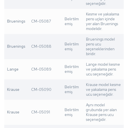
seçeneğidir.
Kesme ve yakalama
Belirtilm
pens uçları içinde
Bruenings
CM-05087
emiş
yer alan Bruenings
modelidir.
Bruenings model
Belirtilm
pens ucu
Bruenings
CM-05088
emiş
seçeneklerinden
biridir.
Lange model kesme
Belirtilm
Lange
CM-05089
ve yakalama pens
emiş
ucu seçeneğidir.
Krause model kesme
Belirtilm
Krause
CM-05090
ve yakalama pens
emiş
ucu seçeneğidir.
Aynı model
Belirtilm
grubunda yer alan
Krause
CM-05091
emiş
Krause pens ucu
seçeneğidir.