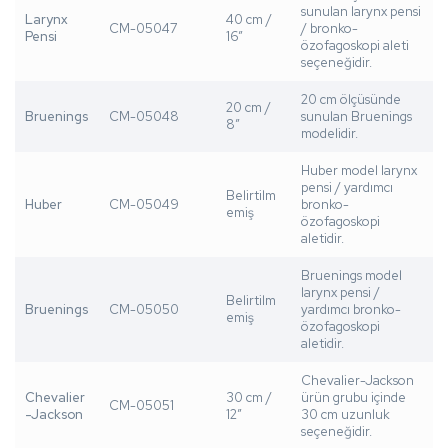
sunulan larynx pensi
Larynx
40 cm /
CM-05047
/ bronko-
Pensi
16”
özofagoskopi aleti
seçeneğidir.
20 cm ölçüsünde
20 cm /
Bruenings
CM-05048
sunulan Bruenings
8”
modelidir.
Huber model larynx
pensi / yardımcı
Belirtilm
Huber
CM-05049
bronko-
emiş
özofagoskopi
aletidir.
Bruenings model
larynx pensi /
Belirtilm
Bruenings
CM-05050
yardımcı bronko-
emiş
özofagoskopi
aletidir.
Chevalier-Jackson
Chevalier
30 cm /
ürün grubu içinde
CM-05051
-Jackson
12”
30 cm uzunluk
seçeneğidir.