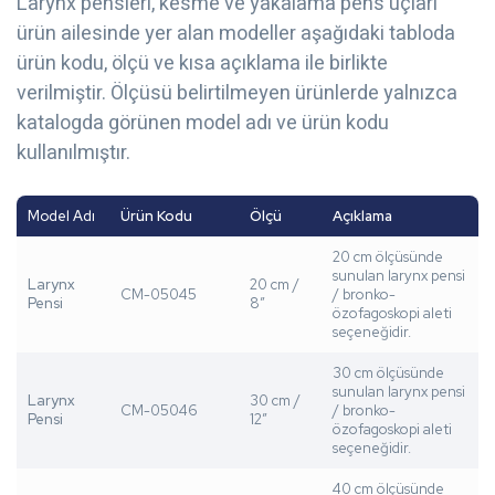
Larynx pensleri, kesme ve yakalama pens uçları
ürün ailesinde yer alan modeller aşağıdaki tabloda
ürün kodu, ölçü ve kısa açıklama ile birlikte
verilmiştir. Ölçüsü belirtilmeyen ürünlerde yalnızca
katalogda görünen model adı ve ürün kodu
kullanılmıştır.
Model Adı
Ürün Kodu
Ölçü
Açıklama
20 cm ölçüsünde
sunulan larynx pensi
Larynx
20 cm /
CM-05045
/ bronko-
Pensi
8”
özofagoskopi aleti
seçeneğidir.
30 cm ölçüsünde
sunulan larynx pensi
Larynx
30 cm /
CM-05046
/ bronko-
Pensi
12”
özofagoskopi aleti
seçeneğidir.
40 cm ölçüsünde