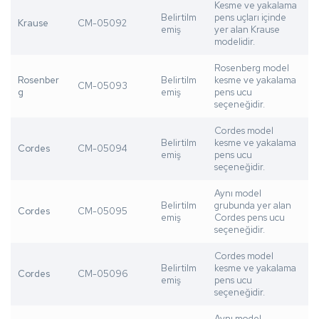
Kesme ve yakalama
Belirtilm
pens uçları içinde
Krause
CM-05092
emiş
yer alan Krause
modelidir.
Rosenberg model
Rosenber
Belirtilm
kesme ve yakalama
CM-05093
g
emiş
pens ucu
seçeneğidir.
Cordes model
Belirtilm
kesme ve yakalama
Cordes
CM-05094
emiş
pens ucu
seçeneğidir.
Aynı model
Belirtilm
grubunda yer alan
Cordes
CM-05095
emiş
Cordes pens ucu
seçeneğidir.
Cordes model
Belirtilm
kesme ve yakalama
Cordes
CM-05096
emiş
pens ucu
seçeneğidir.
Aynı model