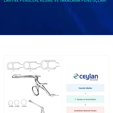
LARYNX PENSLERI, KESME VE YAKALAMA PENS UÇLARI