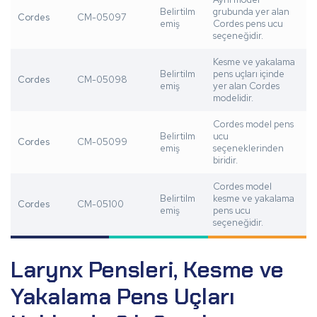
Belirtilm
grubunda yer alan
Cordes
CM-05097
emiş
Cordes pens ucu
seçeneğidir.
Kesme ve yakalama
Belirtilm
pens uçları içinde
Cordes
CM-05098
emiş
yer alan Cordes
modelidir.
Cordes model pens
Belirtilm
ucu
Cordes
CM-05099
emiş
seçeneklerinden
biridir.
Cordes model
Belirtilm
kesme ve yakalama
Cordes
CM-05100
emiş
pens ucu
seçeneğidir.
Larynx Pensleri, Kesme ve
Yakalama Pens Uçları