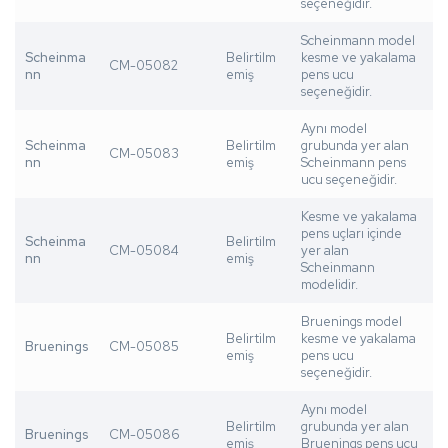
seçeneğidir.
Scheinmann model
Scheinma
Belirtilm
kesme ve yakalama
CM-05082
nn
emiş
pens ucu
seçeneğidir.
Aynı model
Scheinma
Belirtilm
grubunda yer alan
CM-05083
nn
emiş
Scheinmann pens
ucu seçeneğidir.
Kesme ve yakalama
pens uçları içinde
Scheinma
Belirtilm
CM-05084
yer alan
nn
emiş
Scheinmann
modelidir.
Bruenings model
Belirtilm
kesme ve yakalama
Bruenings
CM-05085
emiş
pens ucu
seçeneğidir.
Aynı model
Belirtilm
grubunda yer alan
Bruenings
CM-05086
emiş
Bruenings pens ucu