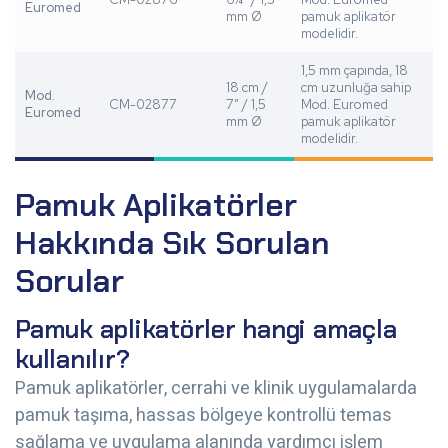
Euromed
mm Ø
pamuk aplikatör
modelidir.
1,5 mm çapında, 18
18 cm /
cm uzunluğa sahip
Mod.
CM-02877
7” / 1,5
Mod. Euromed
Euromed
mm Ø
pamuk aplikatör
modelidir.
Pamuk Aplikatörler
Hakkında Sık Sorulan
Sorular
Pamuk aplikatörler hangi amaçla
kullanılır?
Pamuk aplikatörler, cerrahi ve klinik uygulamalarda
pamuk taşıma, hassas bölgeye kontrollü temas
sağlama ve uygulama alanında yardımcı işlem