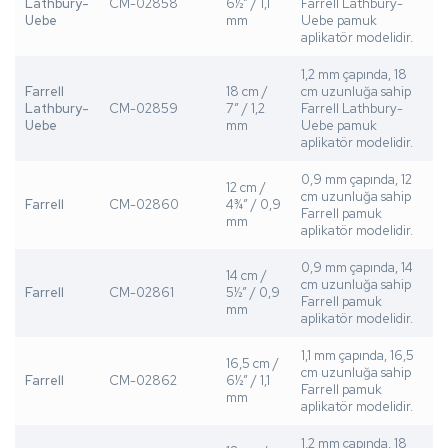
Lathbury-
CM-02858
6½” / 1,1
Farrell Lathbury-
Uebe
mm
Uebe pamuk
aplikatör modelidir.
1,2 mm çapında, 18
Farrell
18 cm /
cm uzunluğa sahip
Lathbury-
CM-02859
7” / 1,2
Farrell Lathbury-
Uebe
mm
Uebe pamuk
aplikatör modelidir.
0,9 mm çapında, 12
12 cm /
cm uzunluğa sahip
Farrell
CM-02860
4¾” / 0,9
Farrell pamuk
mm
aplikatör modelidir.
0,9 mm çapında, 14
14 cm /
cm uzunluğa sahip
Farrell
CM-02861
5½” / 0,9
Farrell pamuk
mm
aplikatör modelidir.
1,1 mm çapında, 16,5
16,5 cm /
cm uzunluğa sahip
Farrell
CM-02862
6½” / 1,1
Farrell pamuk
mm
aplikatör modelidir.
1,2 mm çapında, 18