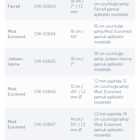
18 cm /
cm uzunluğa sahip
Farrell
CM-02863
7” / 1,2
Farrell pamuk
mm
aplikatör modelidir.
16 cm uzunluğa
Mod.
16 cm /
sahip Mod. Euromed
CM-02864
Euromed
6¼”
pamuk aplikatör
modelidir.
18 cm uzunluğa
Jobson-
18 cm /
sahip Jobson-Horne
CM-02865
Horne
7”
pamuk aplikatör
modelidir.
1,2 mm çapında, 12
12 cm /
cm uzunluğa sahip
Mod.
CM-02866
4¾” / 1,2
Mod. Euromed
Euromed
mm Ø
pamuk aplikatör
modelidir.
1,2 mm çapında, 14
14 cm /
cm uzunluğa sahip
Mod.
CM-02867
5½” / 1,2
Mod. Euromed
Euromed
mm Ø
pamuk aplikatör
modelidir.