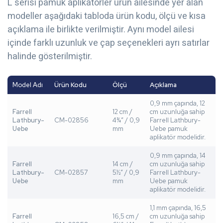
L serisi pamuk aplikatörler ürün ailesinde yer alan
modeller aşağıdaki tabloda ürün kodu, ölçü ve kısa
açıklama ile birlikte verilmiştir. Aynı model ailesi
içinde farklı uzunluk ve çap seçenekleri ayrı satırlar
halinde gösterilmiştir.
Model Adı
Ürün Kodu
Ölçü
Açıklama
0,9 mm çapında, 12
Farrell
12 cm /
cm uzunluğa sahip
Lathbury-
CM-02856
4¾” / 0,9
Farrell Lathbury-
Uebe
mm
Uebe pamuk
aplikatör modelidir.
0,9 mm çapında, 14
Farrell
14 cm /
cm uzunluğa sahip
Lathbury-
CM-02857
5½” / 0,9
Farrell Lathbury-
Uebe
mm
Uebe pamuk
aplikatör modelidir.
1,1 mm çapında, 16,5
Farrell
16,5 cm /
cm uzunluğa sahip