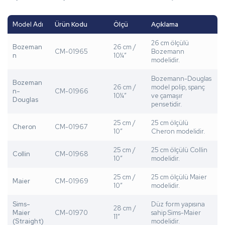
Model Adı
Ürün Kodu
Ölçü
Açıklama
26 cm ölçülü
Bozeman
26 cm /
CM-01965
Bozemann
n
10¼”
modelidir.
Bozemann-Douglas
Bozeman
26 cm /
model polip, spanç
n-
CM-01966
10¼”
ve çamaşır
Douglas
pensetidir.
25 cm /
25 cm ölçülü
Cheron
CM-01967
10”
Cheron modelidir.
25 cm /
25 cm ölçülü Collin
Collin
CM-01968
10”
modelidir.
25 cm /
25 cm ölçülü Maier
Maier
CM-01969
10”
modelidir.
Sims-
Düz form yapısına
28 cm /
Maier
CM-01970
sahip Sims-Maier
11”
(Straight)
modelidir.