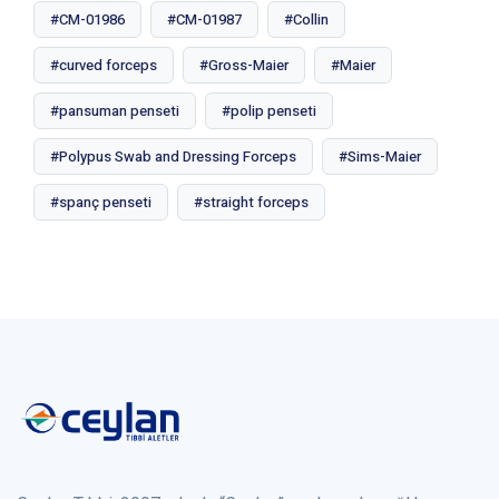
#CM-01986
#CM-01987
#Collin
#curved forceps
#Gross-Maier
#Maier
#pansuman penseti
#polip penseti
#Polypus Swab and Dressing Forceps
#Sims-Maier
#spanç penseti
#straight forceps