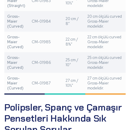
Maier
CM-01983
Gross-Maier
10½”
(Straight)
modelidir.
Gross-
20 cm ölçülü curved
20 cm /
Maier
CM-01984
Gross-Maier
8”
(Curved)
modelidir.
Gross-
22 cm ölçülü curved
22 cm /
Maier
CM-01985
Gross-Maier
8¾”
(Curved)
modelidir.
Gross-
25 cm ölçülü curved
25 cm /
Maier
CM-01986
Gross-Maier
10”
(Curved)
modelidir.
Gross-
27 cm ölçülü curved
27 cm /
Maier
CM-01987
Gross-Maier
10½”
(Curved)
modelidir.
Polipsler, Spanç ve Çamaşır
Pensetleri Hakkında Sık
Sorulan Sorular