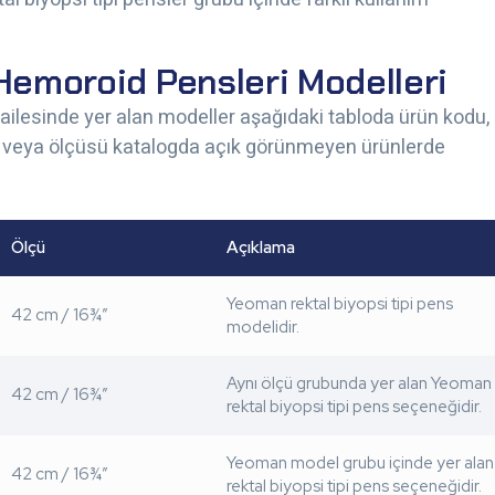
 Hemoroid Pensleri Modelleri
 ailesinde yer alan modeller aşağıdaki tabloda ürün kodu,
 adı veya ölçüsü katalogda açık görünmeyen ürünlerde
Ölçü
Açıklama
Yeoman rektal biyopsi tipi pens
42 cm / 16¾”
modelidir.
Aynı ölçü grubunda yer alan Yeoman
42 cm / 16¾”
rektal biyopsi tipi pens seçeneğidir.
Yeoman model grubu içinde yer alan
42 cm / 16¾”
rektal biyopsi tipi pens seçeneğidir.