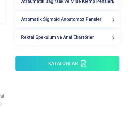
Atraumatik Bağırsak ve Mide Klemp Pensleri
Atromatik Sigmoid Anostomoz Pensleri
Rektal Spekulum ve Anal Ekartörler
KATALOGLAR
al
a