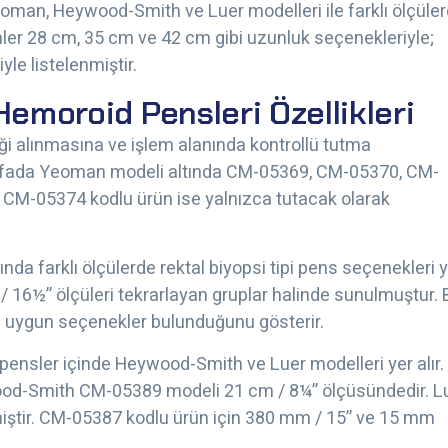
eoman, Heywood-Smith ve Luer modelleri ile farklı ölçüle
ünler 28 cm, 35 cm ve 42 cm gibi uzunluk seçenekleriyle;
le listelenmiştir.
Hemoroid Pensleri Özellikleri
eği alınmasına ve işlem alanında kontrollü tutma
 sayfada Yeoman modeli altında CM-05369, CM-05370, CM-
 CM-05374 kodlu ürün ise yalnızca tutacak olarak
a farklı ölçülerde rektal biyopsi tipi pens seçenekleri 
 / 16½” ölçüleri tekrarlayan gruplar halinde sunulmuştur. 
ine uygun seçenekler bulunduğunu gösterir.
 pensler içinde Heywood-Smith ve Luer modelleri yer alır.
d-Smith CM-05389 modeli 21 cm / 8¼” ölçüsündedir. L
iştir. CM-05387 kodlu ürün için 380 mm / 15” ve 15 mm