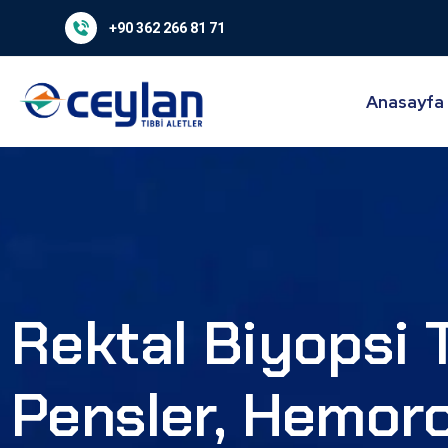
+90 362 266 81 71
Anasayfa
Rektal Biyopsi T
Pensler, Hemor