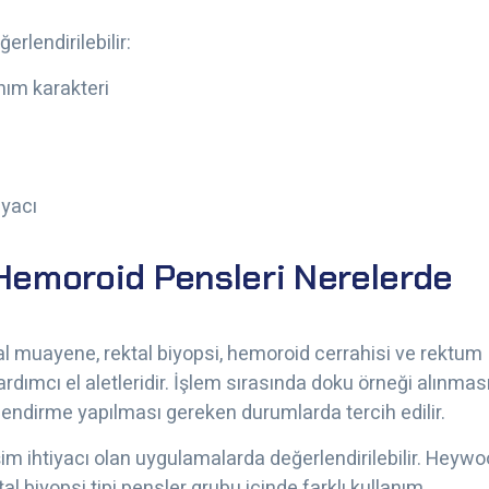
erlendirilebilir:
nım karakteri
iyacı
 Hemoroid Pensleri Nerelerde
tal muayene, rektal biyopsi, hemoroid cerrahisi ve rektum
dımcı el aletleridir. İşlem sırasında doku örneği alınması
endirme yapılması gereken durumlarda tercih edilir.
işim ihtiyacı olan uygulamalarda değerlendirilebilir. Heyw
l biyopsi tipi pensler grubu içinde farklı kullanım