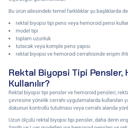
Bu ürün ailesindeki temel farklılıklar şu başlıklarda değ
rektal biyopsi tipi pens veya hemoroid pensi kulla
model tipi
toplam uzunluk
tutacak veya komple pens yapısı
rektal biyopsi ve hemoroid cerrahisinde erişim iht
Rektal Biyopsi Tipi Pensler,
Kullanılır?
Rektal biyopsi tipi pensler ve hemoroid pensleri; rek
çevresine yönelik cerrahi uygulamalarda kullanılan yar
dokunun kontrollü tutulması veya cerrahi alanda yönl
Uzun ölçülü rektal biyopsi tipi pensler, daha derin er
Smith ve Luer modelleri ise hemoroid pensleri ve rekta