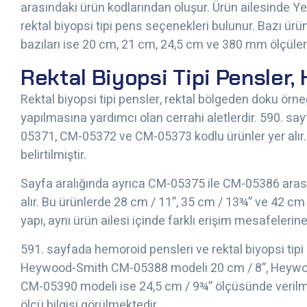
arasındaki ürün kodlarından oluşur. Ürün ailesinde Y
rektal biyopsi tipi pens seçenekleri bulunur. Bazı ür
bazıları ise 20 cm, 21 cm, 24,5 cm ve 380 mm ölçüleriy
Rektal Biyopsi Tipi Pensler, 
Rektal biyopsi tipi pensler, rektal bölgeden doku örn
yapılmasına yardımcı olan cerrahi aletlerdir. 590.
05371, CM-05372 ve CM-05373 kodlu ürünler yer alır.
belirtilmiştir.
Sayfa aralığında ayrıca CM-05375 ile CM-05386 arasınd
alır. Bu ürünlerde 28 cm / 11”, 35 cm / 13¾” ve 42 cm
yapı, aynı ürün ailesi içinde farklı erişim mesafeler
591. sayfada hemoroid pensleri ve rektal biyopsi tipi
Heywood-Smith CM-05388 modeli 20 cm / 8”, Heywoo
CM-05390 modeli ise 24,5 cm / 9¾” ölçüsünde verilm
ölçü bilgisi görülmektedir.