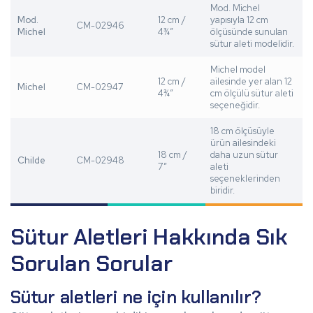
Mod. Michel
Mod.
12 cm /
yapısıyla 12 cm
CM-02946
Michel
4¾”
ölçüsünde sunulan
sütur aleti modelidir.
Michel model
12 cm /
ailesinde yer alan 12
Michel
CM-02947
4¾”
cm ölçülü sütur aleti
seçeneğidir.
18 cm ölçüsüyle
ürün ailesindeki
18 cm /
daha uzun sütur
Childe
CM-02948
7”
aleti
seçeneklerinden
biridir.
Sütur Aletleri Hakkında Sık
Sorulan Sorular
Sütur aletleri ne için kullanılır?