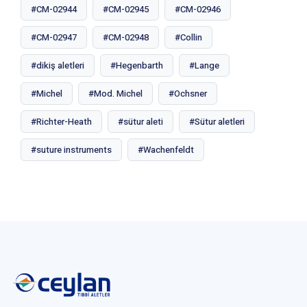
#CM-02944
#CM-02945
#CM-02946
#CM-02947
#CM-02948
#Collin
#dikiş aletleri
#Hegenbarth
#Lange
#Michel
#Mod. Michel
#Ochsner
#Richter-Heath
#sütur aleti
#Sütur aletleri
#suture instruments
#Wachenfeldt