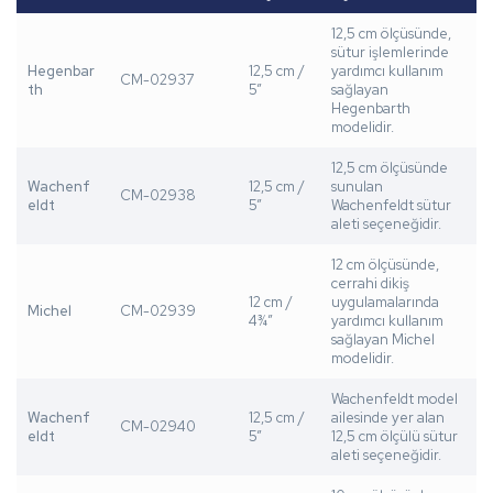
12,5 cm ölçüsünde,
sütur işlemlerinde
Hegenbar
12,5 cm /
yardımcı kullanım
CM-02937
th
5”
sağlayan
Hegenbarth
modelidir.
12,5 cm ölçüsünde
Wachenf
12,5 cm /
sunulan
CM-02938
eldt
5”
Wachenfeldt sütur
aleti seçeneğidir.
12 cm ölçüsünde,
cerrahi dikiş
12 cm /
uygulamalarında
Michel
CM-02939
4¾”
yardımcı kullanım
sağlayan Michel
modelidir.
Wachenfeldt model
Wachenf
12,5 cm /
ailesinde yer alan
CM-02940
eldt
5”
12,5 cm ölçülü sütur
aleti seçeneğidir.