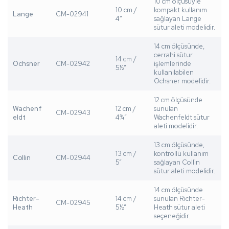
10 cm ölçüsüyle
10 cm /
kompakt kullanım
Lange
CM-02941
4”
sağlayan Lange
sütur aleti modelidir.
14 cm ölçüsünde,
cerrahi sütur
14 cm /
Ochsner
CM-02942
işlemlerinde
5½”
kullanılabilen
Ochsner modelidir.
12 cm ölçüsünde
Wachenf
12 cm /
sunulan
CM-02943
eldt
4¾”
Wachenfeldt sütur
aleti modelidir.
13 cm ölçüsünde,
13 cm /
kontrollü kullanım
Collin
CM-02944
5”
sağlayan Collin
sütur aleti modelidir.
14 cm ölçüsünde
Richter-
14 cm /
sunulan Richter-
CM-02945
Heath
5½”
Heath sütur aleti
seçeneğidir.