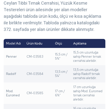
Ceylan Tıbbi Tırnak Cerrahisi, Yüzük Kesme
Testereleri ürün ailesinde yer alan modeller
aşağıdaki tabloda ürün kodu, ölçü ve kısa açıklama
ile birlikte verilmiştir. Tabloda yalnızca katalogdaki
372. sayfada yer alan ürünler dikkate alınmıştır.
Model Adı
Ürün Kodu
Ölçü
Açıklama
15,5 cm uzunluğa
15,5 cm /
Penner
CM-03583
sahip Penner tırnak
5¾”
cerrahisi aletidir.
13,5 cm uzunluğa
13,5 cm /
Radolf
CM-03584
sahip Radolf tırnak
5¼”
cerrahisi aletidir.
17 cm uzunluğa
Mod.
17 cm /
sahip Mod. Euromed
CM-03585
Euromed
6¾”
tırnak cerrahisi
aletidir.
16 cm uzunluğa