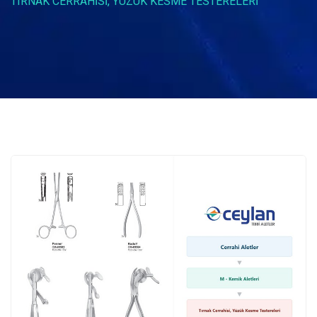
TIRNAK CERRAHISI, YÜZÜK KESME TESTERELERI