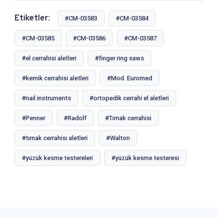
Etiketler:
#CM-03583
#CM-03584
#CM-03585
#CM-03586
#CM-03587
#el cerrahisi aletleri
#finger ring saws
#kemik cerrahisi aletleri
#Mod. Euromed
#nail instruments
#ortopedik cerrahi el aletleri
#Penner
#Radolf
#Tırnak cerrahisi
#tırnak cerrahisi aletleri
#Walton
#yüzük kesme testereleri
#yüzük kesme testeresi