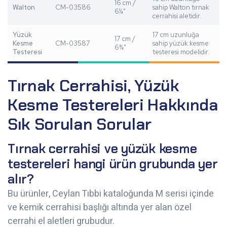
16 cm /
Walton
CM-03586
sahip Walton tırnak
6¼”
cerrahisi aletidir.
Yüzük
17 cm uzunluğa
17 cm /
Kesme
CM-03587
sahip yüzük kesme
6¾”
Testeresi
testeresi modelidir.
Tırnak Cerrahisi, Yüzük
Kesme Testereleri Hakkında
Sık Sorulan Sorular
Tırnak cerrahisi ve yüzük kesme
testereleri hangi ürün grubunda yer
alır?
Bu ürünler, Ceylan Tıbbi kataloğunda M serisi içinde
ve kemik cerrahisi başlığı altında yer alan özel
cerrahi el aletleri grubudur.