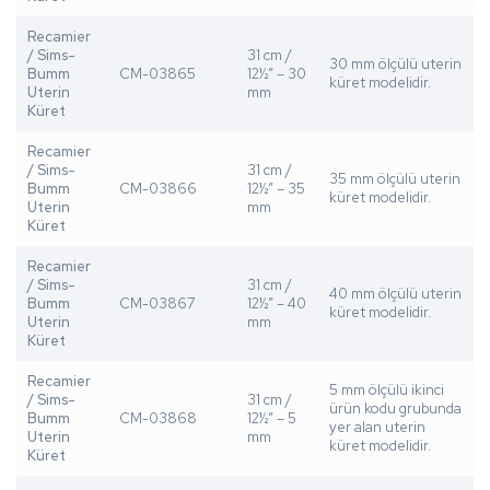
Recamier
/ Sims-
31 cm /
30 mm ölçülü uterin
Bumm
CM-03865
12½” – 30
küret modelidir.
Uterin
mm
Küret
Recamier
/ Sims-
31 cm /
35 mm ölçülü uterin
Bumm
CM-03866
12½” – 35
küret modelidir.
Uterin
mm
Küret
Recamier
/ Sims-
31 cm /
40 mm ölçülü uterin
Bumm
CM-03867
12½” – 40
küret modelidir.
Uterin
mm
Küret
Recamier
5 mm ölçülü ikinci
/ Sims-
31 cm /
ürün kodu grubunda
Bumm
CM-03868
12½” – 5
yer alan uterin
Uterin
mm
küret modelidir.
Küret