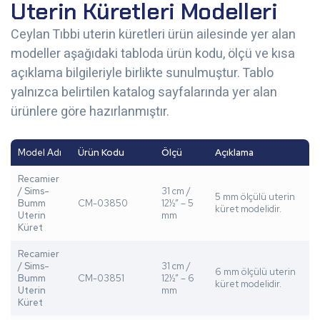
Uterin Küretleri Modelleri
Ceylan Tıbbi uterin küretleri ürün ailesinde yer alan
modeller aşağıdaki tabloda ürün kodu, ölçü ve kısa
açıklama bilgileriyle birlikte sunulmuştur. Tablo
yalnızca belirtilen katalog sayfalarında yer alan
ürünlere göre hazırlanmıştır.
Model Adı
Ürün Kodu
Ölçü
Açıklama
Recamier
/ Sims-
31 cm /
5 mm ölçülü uterin
Bumm
CM-03850
12½” – 5
küret modelidir.
Uterin
mm
Küret
Recamier
/ Sims-
31 cm /
6 mm ölçülü uterin
Bumm
CM-03851
12½” – 6
küret modelidir.
Uterin
mm
Küret