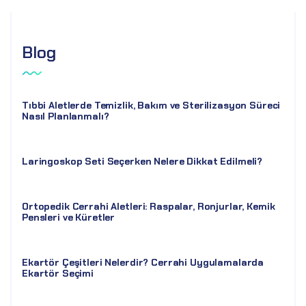
Blog
Tıbbi Aletlerde Temizlik, Bakım ve Sterilizasyon Süreci
Nasıl Planlanmalı?
Laringoskop Seti Seçerken Nelere Dikkat Edilmeli?
Ortopedik Cerrahi Aletleri: Raspalar, Ronjurlar, Kemik
Pensleri ve Küretler
Ekartör Çeşitleri Nelerdir? Cerrahi Uygulamalarda
Ekartör Seçimi