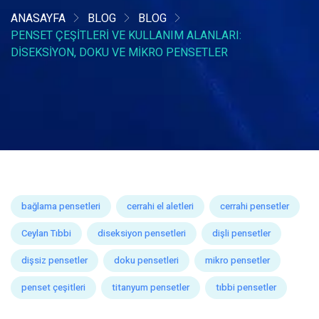
ANASAYFA
BLOG
BLOG
PENSET ÇEŞITLERI VE KULLANIM ALANLARI:
DISEKSIYON, DOKU VE MIKRO PENSETLER
bağlama pensetleri
cerrahi el aletleri
cerrahi pensetler
Ceylan Tıbbi
diseksiyon pensetleri
dişli pensetler
dişsiz pensetler
doku pensetleri
mikro pensetler
penset çeşitleri
titanyum pensetler
tıbbi pensetler