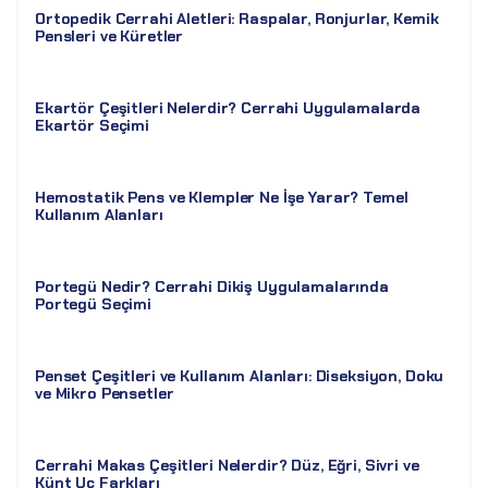
Ortopedik Cerrahi Aletleri: Raspalar, Ronjurlar, Kemik
Pensleri ve Küretler
Ekartör Çeşitleri Nelerdir? Cerrahi Uygulamalarda
Ekartör Seçimi
Hemostatik Pens ve Klempler Ne İşe Yarar? Temel
Kullanım Alanları
Portegü Nedir? Cerrahi Dikiş Uygulamalarında
Portegü Seçimi
Penset Çeşitleri ve Kullanım Alanları: Diseksiyon, Doku
ve Mikro Pensetler
Cerrahi Makas Çeşitleri Nelerdir? Düz, Eğri, Sivri ve
Künt Uç Farkları