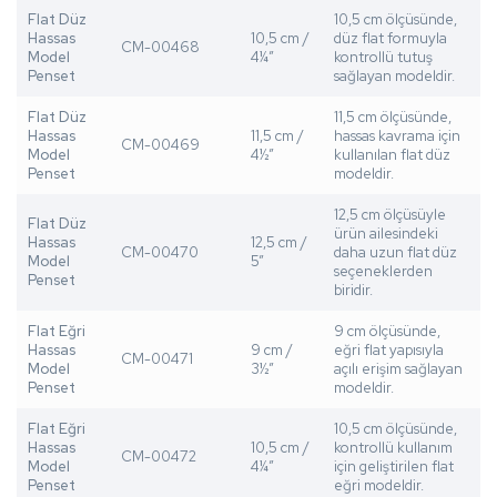
Flat Düz
10,5 cm ölçüsünde,
Hassas
10,5 cm /
düz flat formuyla
CM-00468
Model
4¼”
kontrollü tutuş
Penset
sağlayan modeldir.
Flat Düz
11,5 cm ölçüsünde,
Hassas
11,5 cm /
hassas kavrama için
CM-00469
Model
4½”
kullanılan flat düz
Penset
modeldir.
12,5 cm ölçüsüyle
Flat Düz
ürün ailesindeki
Hassas
12,5 cm /
CM-00470
daha uzun flat düz
Model
5”
seçeneklerden
Penset
biridir.
Flat Eğri
9 cm ölçüsünde,
Hassas
9 cm /
eğri flat yapısıyla
CM-00471
Model
3½”
açılı erişim sağlayan
Penset
modeldir.
Flat Eğri
10,5 cm ölçüsünde,
Hassas
10,5 cm /
kontrollü kullanım
CM-00472
Model
4¼”
için geliştirilen flat
Penset
eğri modeldir.