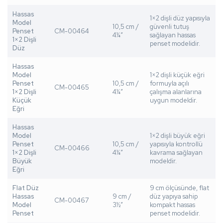
Hassas
1×2 dişli düz yapısıyla
Model
10,5 cm /
güvenli tutuş
Penset
CM-00464
4¼”
sağlayan hassas
1×2 Dişli
penset modelidir.
Düz
Hassas
Model
1×2 dişli küçük eğri
Penset
10,5 cm /
formuyla açılı
CM-00465
1×2 Dişli
4¼”
çalışma alanlarına
Küçük
uygun modeldir.
Eğri
Hassas
Model
1×2 dişli büyük eğri
Penset
10,5 cm /
yapısıyla kontrollü
CM-00466
1×2 Dişli
4¼”
kavrama sağlayan
Büyük
modeldir.
Eğri
Flat Düz
9 cm ölçüsünde, flat
Hassas
9 cm /
düz yapıya sahip
CM-00467
Model
3½”
kompakt hassas
Penset
penset modelidir.