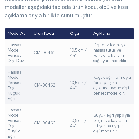
modeller aşağıdaki tabloda ürün kodu, ölçü ve kısa
açıklamalarıyla birlikte sunulmuştur.
Model Adı
Ürün Kodu
Ölçü
Açıklama
Hassas
Dişli düz formuyla
Model
10,5 cm /
hassas tutuş ve
CM-00461
Penset
4¼”
kontrollü kullanım
Dişli Düz
sağlayan modeldir.
Hassas
Model
Küçük eğri formuyla
Penset
10,5 cm /
farklı çalışma
CM-00462
Dişli
4¼”
açılarına uygun dişli
Küçük
penset modelidir.
Eğri
Hassas
Model
Büyük eğri yapısıyla
Penset
10,5 cm /
erişim ve kavrama
CM-00463
Dişli
4¼”
ihtiyacına uygun
Büyük
dişli modeldir.
Eğri