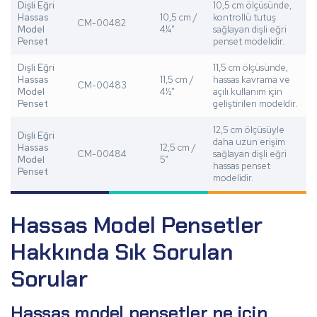
Dişli Eğri
10,5 cm ölçüsünde,
Hassas
10,5 cm /
kontrollü tutuş
CM-00482
Model
4¼”
sağlayan dişli eğri
Penset
penset modelidir.
Dişli Eğri
11,5 cm ölçüsünde,
Hassas
11,5 cm /
hassas kavrama ve
CM-00483
Model
4½”
açılı kullanım için
Penset
geliştirilen modeldir.
12,5 cm ölçüsüyle
Dişli Eğri
daha uzun erişim
Hassas
12,5 cm /
CM-00484
sağlayan dişli eğri
Model
5”
hassas penset
Penset
modelidir.
Hassas Model Pensetler
Hakkında Sık Sorulan
Sorular
Hassas model pensetler ne için