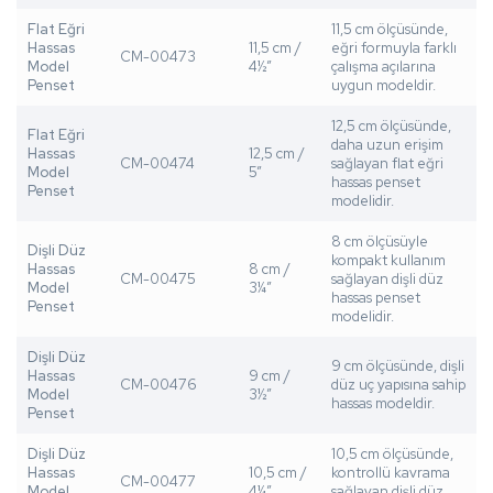
Flat Eğri
11,5 cm ölçüsünde,
Hassas
11,5 cm /
eğri formuyla farklı
CM-00473
Model
4½”
çalışma açılarına
Penset
uygun modeldir.
12,5 cm ölçüsünde,
Flat Eğri
daha uzun erişim
Hassas
12,5 cm /
CM-00474
sağlayan flat eğri
Model
5”
hassas penset
Penset
modelidir.
8 cm ölçüsüyle
Dişli Düz
kompakt kullanım
Hassas
8 cm /
CM-00475
sağlayan dişli düz
Model
3¼”
hassas penset
Penset
modelidir.
Dişli Düz
9 cm ölçüsünde, dişli
Hassas
9 cm /
CM-00476
düz uç yapısına sahip
Model
3½”
hassas modeldir.
Penset
Dişli Düz
10,5 cm ölçüsünde,
Hassas
10,5 cm /
kontrollü kavrama
CM-00477
Model
4¼”
sağlayan dişli düz