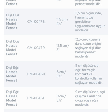
Penset
penset modelidir.
11,5 cm ölçüsünde,
Dişli Düz
hassas tutuş
Hassas
11,5 cm /
CM-00478
gerektiren
Model
4½”
uygulamalara uygun
Penset
modeldir.
12,5 cm ölçüsüyle
Dişli Düz
daha uzun erişim
Hassas
12,5 cm /
CM-00479
sağlayan dişli düz
Model
5”
hassas penset
Penset
modelidir.
8 cm ölçüsünde,
Dişli Eğri
eğri formuyla
Hassas
8 cm /
CM-00480
kompakt ve
Model
3¼”
kontrollü kullanım
Penset
sağlayan modeldir.
Dişli Eğri
9 cm ölçüsünde, açılı
Hassas
9 cm /
çalışma alanlarına
CM-00481
Model
3½”
uygun dişli eğri
Penset
modeldir.