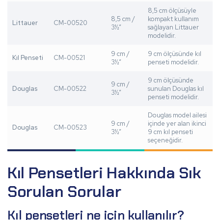
8,5 cm ölçüsüyle
8,5 cm /
kompakt kullanım
Littauer
CM-00520
3½”
sağlayan Littauer
modelidir.
9 cm /
9 cm ölçüsünde kıl
Kıl Penseti
CM-00521
3½”
penseti modelidir.
9 cm ölçüsünde
9 cm /
Douglas
CM-00522
sunulan Douglas kıl
3½”
penseti modelidir.
Douglas model ailesi
9 cm /
içinde yer alan ikinci
Douglas
CM-00523
3½”
9 cm kıl penseti
seçeneğidir.
Kıl Pensetleri Hakkında Sık
Sorulan Sorular
Kıl pensetleri ne için kullanılır?