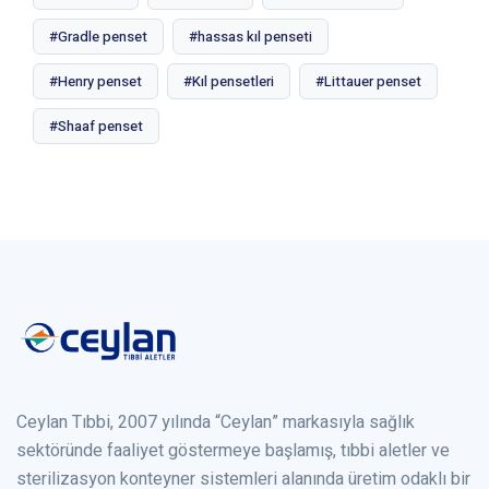
#Gradle penset
#hassas kıl penseti
#Henry penset
#Kıl pensetleri
#Littauer penset
#Shaaf penset
Ceylan Tıbbi, 2007 yılında “Ceylan” markasıyla sağlık
sektöründe faaliyet göstermeye başlamış, tıbbi aletler ve
sterilizasyon konteyner sistemleri alanında üretim odaklı bir