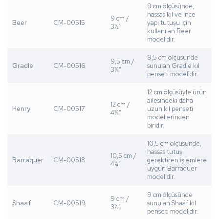
9 cm ölçüsünde,
hassas kıl ve ince
9 cm /
Beer
CM-00515
yapı tutuşu için
3½”
kullanılan Beer
modelidir.
9,5 cm ölçüsünde
9,5 cm /
Gradle
CM-00516
sunulan Gradle kıl
3¾”
penseti modelidir.
12 cm ölçüsüyle ürün
ailesindeki daha
12 cm /
Henry
CM-00517
uzun kıl penseti
4¾”
modellerinden
biridir.
10,5 cm ölçüsünde,
hassas tutuş
10,5 cm /
Barraquer
CM-00518
gerektiren işlemlere
4¼”
uygun Barraquer
modelidir.
9 cm ölçüsünde
9 cm /
Shaaf
CM-00519
sunulan Shaaf kıl
3½”
penseti modelidir.